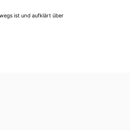
wegs ist und aufklärt über
ne auf die ich zu sprechen
en und darüber freue ich