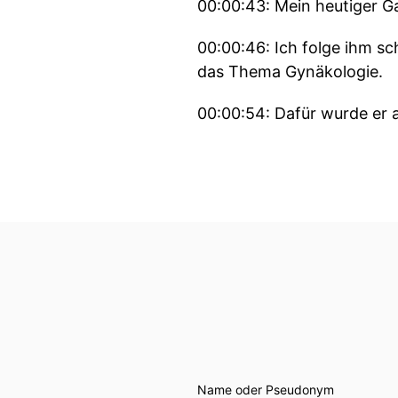
00:00:43: Mein heutiger Gas
00:00:46: Ich folge ihm sc
das Thema Gynäkologie.
00:00:54: Dafür wurde er
00:00:57: Bald kann man ih
kommen möchte!
00:01:02: Aber heute ist j
mich total.
00:01:07: Herzlich willkom
00:01:10: Mercihi.
00:01:10: Hi
Name oder Pseudonym