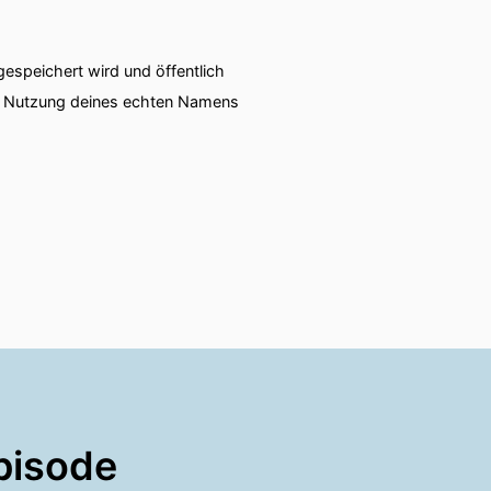
en über den weiblichen
speichert wird und öffentlich
ie Nutzung deines echten Namens
abe ich mir überlegt.
rf man ruhig auch mal
pisode