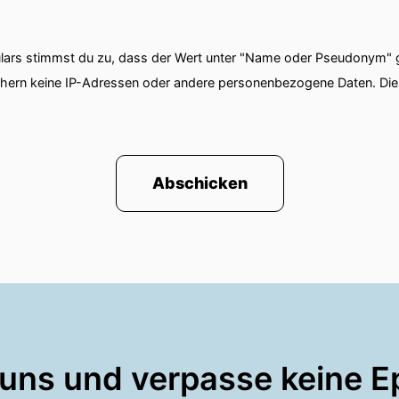
 wir machen jetzt zum Einstieg.
ganz simpel die Frage nennen mir doch mal drei Myth
ars stimmst du zu, dass der Wert unter "Name oder Pseudonym" ge
örper, die dir am häufigsten begegnen.
chern keine IP-Adressen oder andere personenbezogene Daten. D
ogar um es noch ein bisschen schwieriger zu machen h
r?
Abschicken
hartnäckigsten ist am gefährlichsten und darüber da
.
voll rein.
 uns und verpasse keine E
ort rein.