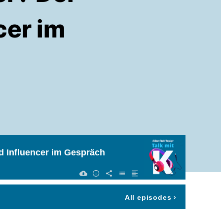
cer im
 Influencer im Gespräch
All episodes
›