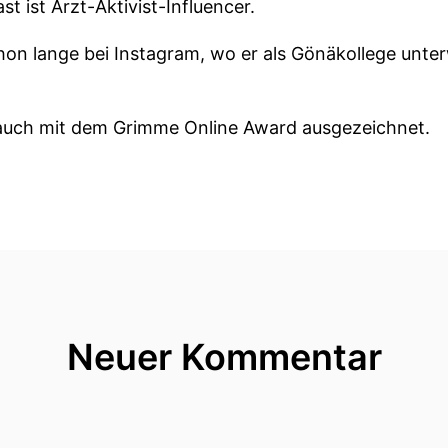
t ist Arzt-Aktivist-Influencer.
hon lange bei Instagram, wo er als Gönäkollege unter
 auch mit dem Grimme Online Award ausgezeichnet.
n im Schauspielhaus erleben, er hat noch andere Plä
a erst mal hier in unser kleines Podcaststudio gekomm
men lieber Merchan Usloa besser bekannt als Dr.
Neuer Kommentar