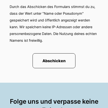
00:01:05: Wir wollen aber natürlich vor allem
Durch das Abschicken des Formulars stimmst du zu,
auch darüber reden, dass er jetzt der neue
dass der Wert unter "Name oder Pseudonym"
Partner von Wotan Wilke Möring im Tatort wird.
gespeichert wird und öffentlich angezeigt werden
kann. Wir speichern keine IP-Adressen oder andere
00:01:12: Zuerst sage ich deshalb herzlich
personenbezogene Daten. Die Nutzung deines echten
willkommen, Dennis Moschito.
Namens ist freiwillig.
00:01:15: Schön, dass du da bist.
00:01:16: Ja, schön, dass ich hier sein kann.
Abschicken
00:01:17: Vielen Dank.
00:01:18: Freu mich sehr.
00:01:19: Du hast mal den schönen Satz gesagt,
wenn es eng wird, und das bezog sich in diesem
Interview auf finanzielle Situation, mache ich
Folge uns und verpasse keine
Fernsehen.