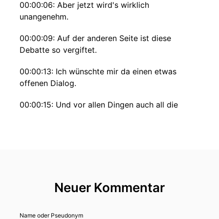
00:00:06: Aber jetzt wird's wirklich
unangenehm.
00:00:09: Auf der anderen Seite ist diese
Debatte so vergiftet.
00:00:13: Ich wünschte mir da einen etwas
offenen Dialog.
00:00:15: Und vor allen Dingen auch all die
Leute, die diese Ängste haben vor
Überfremdung und so was.
00:00:19: Das sind ja nicht alles Nazis.
00:00:21: Dass man die irgendwie mit in den
Dialog holt und mal auch fragt, wovor hast du
Neuer Kommentar
denn Angst?
00:00:40: Herzlich willkommen bei Talk mit K,
Name oder Pseudonym