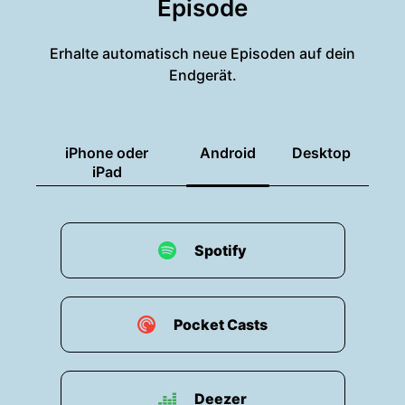
Episode
00:01:26: So, da müssen wir natürlich jetzt
fragen.
Erhalte automatisch neue Episoden auf dein
Endgerät.
00:01:29: Was ist passiert?
00:01:30: Also weil so ein Engagement beim
Tatort ist ja schon eine Verpflichtung.
iPhone oder
Android
Desktop
iPad
00:01:34: Wie kam es dazu?
00:01:36: Das Angebot kam einfach und ich
Spotify
habe lange darüber nachgedacht, ob ich das
machen möchte.
00:01:43: Und ich meine als Schauspieler ist das
Pocket Casts
natürlich so ein bisschen ein Ritterschlag,
Tatortkommissar sein zu dürfen.
00:01:51: Und dann kamen unterschiedliche...
Deezer